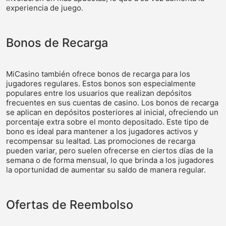
experiencia de juego.
Bonos de Recarga
MiCasino también ofrece bonos de recarga para los
jugadores regulares. Estos bonos son especialmente
populares entre los usuarios que realizan depósitos
frecuentes en sus cuentas de casino. Los bonos de recarga
se aplican en depósitos posteriores al inicial, ofreciendo un
porcentaje extra sobre el monto depositado. Este tipo de
bono es ideal para mantener a los jugadores activos y
recompensar su lealtad. Las promociones de recarga
pueden variar, pero suelen ofrecerse en ciertos días de la
semana o de forma mensual, lo que brinda a los jugadores
la oportunidad de aumentar su saldo de manera regular.
Ofertas de Reembolso