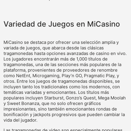
Variedad de Juegos en MiCasino
MiCasino se destaca por ofrecer una selección amplia y
variada de juegos, que abarca desde las clásicas
tragamonedas hasta opciones avanzadas de casino en vivo.
Los jugadores encontrarán más de 1,000 títulos de
tragamonedas, una de las secciones más populares de la
plataforma, provenientes de proveedores de renombre
como NetEnt, Microgaming, Play’n GO, Pragmatic Play, y
otros. Entre los juegos de tragamonedas disponibles, se
incluyen tanto los tradicionales como los modernos, con
temáticas variadas y emocionantes. Los títulos más
populares incluyen Starburst, Gonzo’s Quest, Mega Moolah
y Sweet Bonanza, que no solo ofrecen gráficos
impresionantes, sino también emocionantes rondas de
bonificación y jackpots progresivos que pueden cambiar la
vida del jugador.
Las tragamonedas de video son especialmente populares