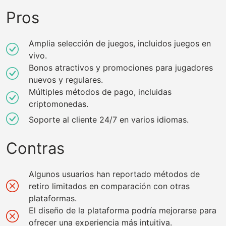
Pros
Amplia selección de juegos, incluidos juegos en
vivo.
Bonos atractivos y promociones para jugadores
nuevos y regulares.
Múltiples métodos de pago, incluidas
criptomonedas.
Soporte al cliente 24/7 en varios idiomas.
Contras
Algunos usuarios han reportado métodos de
retiro limitados en comparación con otras
plataformas.
El diseño de la plataforma podría mejorarse para
ofrecer una experiencia más intuitiva.