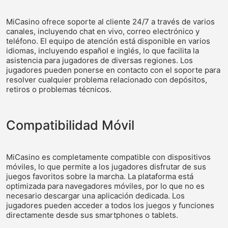
MiCasino ofrece soporte al cliente 24/7 a través de varios
canales, incluyendo chat en vivo, correo electrónico y
teléfono. El equipo de atención está disponible en varios
idiomas, incluyendo español e inglés, lo que facilita la
asistencia para jugadores de diversas regiones. Los
jugadores pueden ponerse en contacto con el soporte para
resolver cualquier problema relacionado con depósitos,
retiros o problemas técnicos.
Compatibilidad Móvil
MiCasino es completamente compatible con dispositivos
móviles, lo que permite a los jugadores disfrutar de sus
juegos favoritos sobre la marcha. La plataforma está
optimizada para navegadores móviles, por lo que no es
necesario descargar una aplicación dedicada. Los
jugadores pueden acceder a todos los juegos y funciones
directamente desde sus smartphones o tablets.