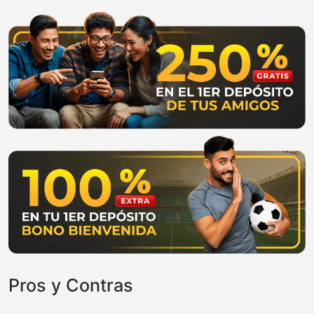
Pros y Contras