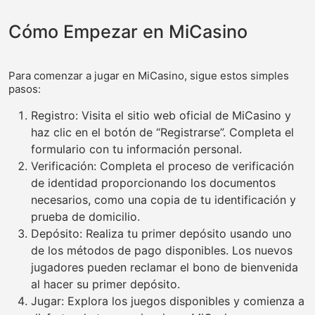
Cómo Empezar en MiCasino
Para comenzar a jugar en MiCasino, sigue estos simples
pasos:
Registro: Visita el sitio web oficial de MiCasino y
haz clic en el botón de “Registrarse”. Completa el
formulario con tu información personal.
Verificación: Completa el proceso de verificación
de identidad proporcionando los documentos
necesarios, como una copia de tu identificación y
prueba de domicilio.
Depósito: Realiza tu primer depósito usando uno
de los métodos de pago disponibles. Los nuevos
jugadores pueden reclamar el bono de bienvenida
al hacer su primer depósito.
Jugar: Explora los juegos disponibles y comienza a