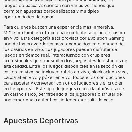
juegos de baccarat cuentan con varias versiones que
permiten apuestas personalizadas y múltiples
oportunidades de ganar.
Para quienes buscan una experiencia más inmersiva,
MiCasino también ofrece una excelente sección de casino
en vivo. Esta categoría está provista por Evolution Gaming,
uno de los proveedores más reconocidos en el mundo de
los casinos en vivo. Los jugadores pueden disfrutar de
juegos en tiempo real, interactuando con crupieres
profesionales que transmiten los juegos desde estudios de
alta calidad. Entre los juegos disponibles en la sección de
casino en vivo, se incluyen ruleta en vivo, blackjack en vivo,
baccarat en vivo y póker en vivo, todos ellos con opciones
para apostar y conversar con otros jugadores y el crupier
en tiempo real. Este tipo de juegos recrea la atmósfera de
un casino físico, permitiendo a los jugadores disfrutar de
una experiencia auténtica sin tener que salir de casa.
Apuestas Deportivas