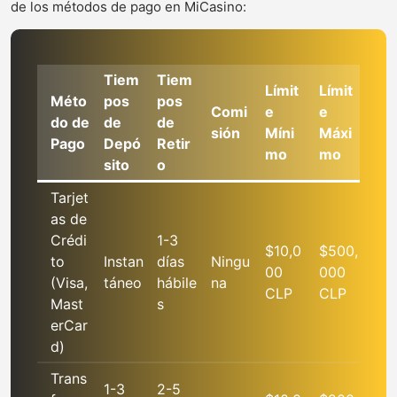
de los métodos de pago en MiCasino:
Tiem
Tiem
Límit
Límit
Méto
pos
pos
Comi
e
e
do de
de
de
sión
Míni
Máxi
Pago
Depó
Retir
mo
mo
sito
o
Tarjet
as de
Crédi
1-3
$10,0
$500,
to
Instan
días
Ningu
00
000
(Visa,
táneo
hábile
na
CLP
CLP
Mast
s
erCar
d)
Trans
1-3
2-5