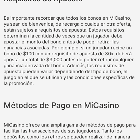
Es importante recordar que todos los bonos en MiCasino,
ya sean de bienvenida, de recarga o cualquier otra oferta,
están sujetos a requisitos de apuesta. Estos requisitos
determinan la cantidad de veces que un jugador debe
apostar el monto del bono antes de poder retirar las
ganancias asociadas. Por ejemplo, si un jugador recibe un
bono de $100 con un requisito de apuesta de 30x, deberá
apostar un total de $3,000 antes de poder retirar cualquier
ganancia derivada del bono. Además, los requisitos de
apuesta pueden variar dependiendo del tipo de bono, el
juego en el que se utilicen y las condiciones específicas de
la promoción.
Métodos de Pago en MiCasino
MiCasino ofrece una amplia gama de métodos de pago para
facilitar las transacciones de sus jugadores. Tanto los
depósitos como los retiros se pueden realizar de manera